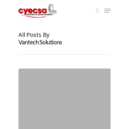
Skip
Menu
to
search
main
content
All Posts By
Vantech Solutions