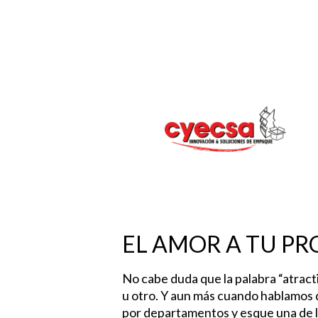
Hit enter to search or ESC to close
EL AMOR A TU PR
No cabe duda que la palabra “atract
u otro. Y aun más cuando hablamos d
por departamentos y esque una de la