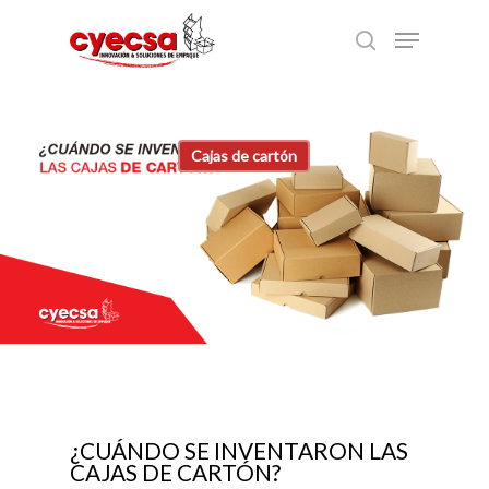
Skip
Menu
to
search
main
content
Cajas de cartón
¿CUÁNDO SE INVENTARON LAS
CAJAS DE CARTÓN?