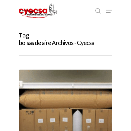
Skip
Menu
to
search
main
content
Tag
bolsas de aire Archivos - Cyecsa