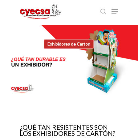
Skip
Menu
to
search
main
content
Exhibidores de Carton
¿QUÉ TAN RESISTENTES SON
LOS EXHIBIDORES DE CARTÓN?