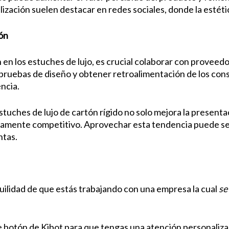
ización suelen destacar en redes sociales, donde la estétic
ón
 en los estuches de lujo, es crucial colaborar con proveed
ar pruebas de diseño y obtener retroalimentación de los co
ncia.
stuches de lujo de cartón rígido no solo mejora la present
tamente competitivo. Aprovechar esta tendencia puede ser 
ntas.
uilidad de que estás trabajando con una empresa la cual
se
e botón de Kibot para que tengas una atención personaliza