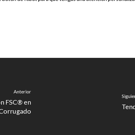
Anterior
Siguie
ión FSC® en
Tend
n Corrugado