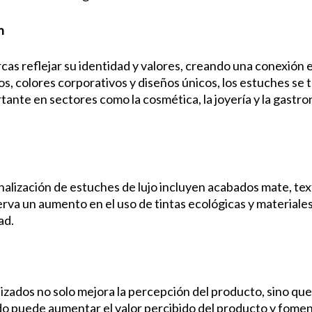
n
rcas reflejar su identidad y valores, creando una conexión
, colores corporativos y diseños únicos, los estuches se 
ante en sectores como la cosmética, la joyería y la gastr
nalización de estuches de lujo incluyen acabados mate, tex
rva un aumento en el uso de tintas ecológicas y materiales
ad.
izados no solo mejora la percepción del producto, sino que 
 puede aumentar el valor percibido del producto y fomenta