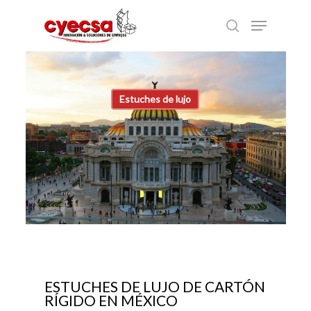
Skip
Menu
to
search
main
content
Estuches de lujo
ESTUCHES DE LUJO DE CARTÓN
RÍGIDO EN MÉXICO