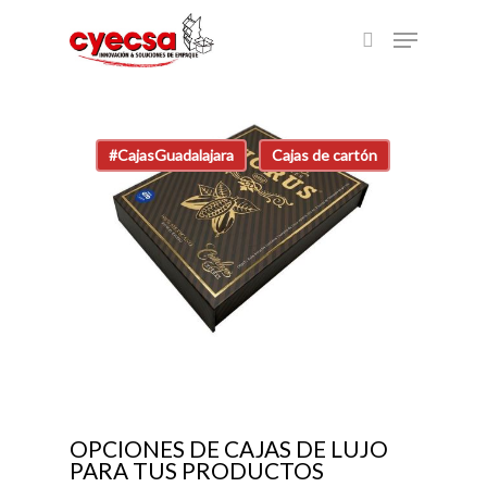
Skip
Menu
to
search
main
content
#CajasGuadalajara
Cajas de cartón
OPCIONES DE CAJAS DE LUJO
PARA TUS PRODUCTOS