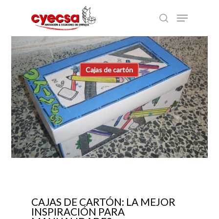
Skip
Menu
to
search
main
content
Cajas de cartón
CAJAS DE CARTÓN: LA MEJOR
INSPIRACIÓN PARA