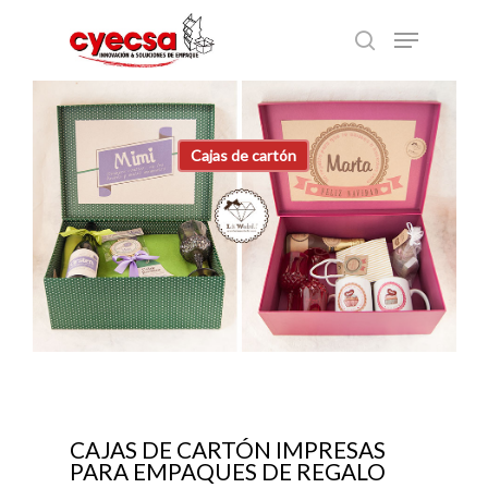
Skip
Menu
to
search
main
content
Cajas de cartón
CAJAS DE CARTÓN IMPRESAS
PARA EMPAQUES DE REGALO