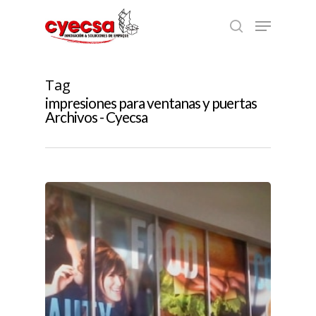
Skip
Menu
to
search
main
content
Tag
impresiones para ventanas y puertas
Archivos - Cyecsa