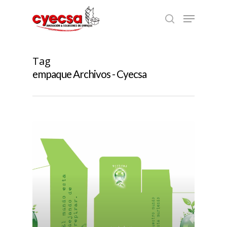
Skip
Menu
to
search
main
content
Tag
empaque Archivos - Cyecsa