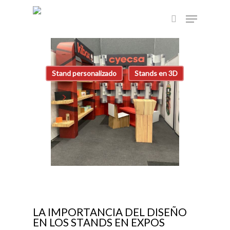
Skip
Menu
to
search
main
content
Stand personalizado
Stands en 3D
LA IMPORTANCIA DEL DISEÑO
EN LOS STANDS EN EXPOS