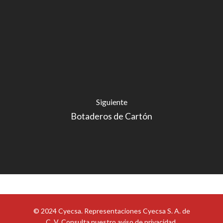
Siguiente
Botaderos de Cartón
© 2024 Cyecsa. Representaciones Cyecsa S. A. de
C. V. Consulta nuestro
aviso de privacidad
.