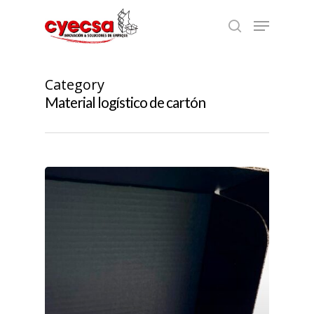
Skip
Menu
to
search
main
content
Category
Material logístico de cartón