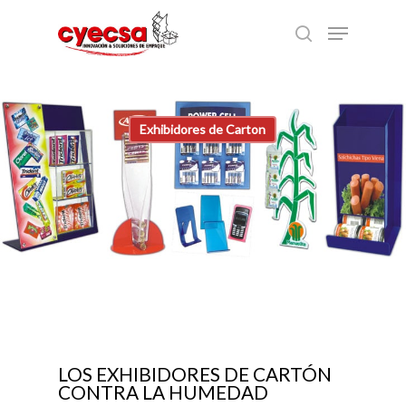
Skip
Menu
to
search
main
content
Exhibidores de Carton
LOS EXHIBIDORES DE CARTÓN
CONTRA LA HUMEDAD