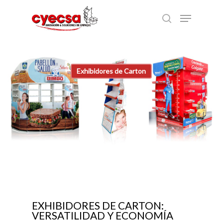
Skip
Menu
to
search
main
content
Exhibidores de Carton
EXHIBIDORES DE CARTON:
VERSATILIDAD Y ECONOMÍA