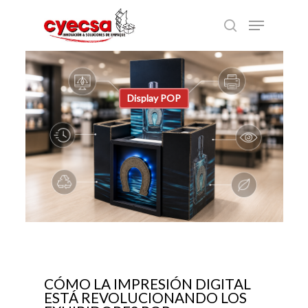
Skip
Menu
to
search
main
content
Display POP
CÓMO LA IMPRESIÓN DIGITAL
ESTÁ REVOLUCIONANDO LOS