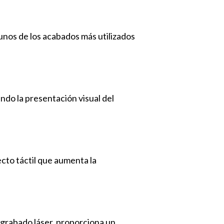
gunos de los acabados más utilizados
ando la presentación visual del
ecto táctil que aumenta la
l grabado láser, proporciona un