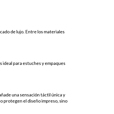
mium en estuches de
ado de lujo. Entre los materiales
es ideal para estuches y empaques
añade una sensación táctil única y
lo protegen el diseño impreso, sino