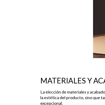
Hit enter to search or ESC to close
MATERIALES Y A
La elección de materiales y acabados
la estética del producto, sino que 
excepcional.
Materiales y Acabados