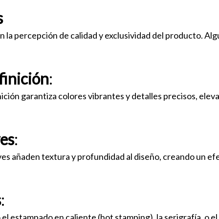
s
n la percepción de calidad y exclusividad del producto. Al
finición
:
nición garantiza colores vibrantes y detalles precisos, elev
ves
:
eves añaden textura y profundidad al diseño, creando un ef
s
:
l estampado en caliente (hot stamping), la serigrafía, o e