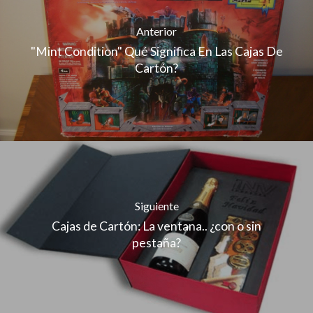
Anterior
"Mint Condition" Qué Significa En Las Cajas De
Cartón?
Siguiente
Cajas de Cartón: La ventana.. ¿con o sin
pestaña?