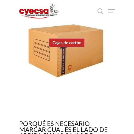
Skip
Menu
to
search
main
content
Cajas de cartón
PORQUÉ ES NECESARIO
MARCAR CUAL ES EL LADO DE