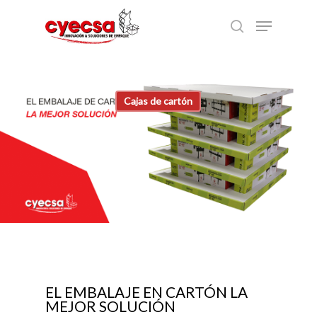
Skip
Menu
to
search
main
content
Cajas de cartón
EL EMBALAJE EN CARTÓN LA
MEJOR SOLUCIÓN